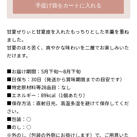
手提げ袋をカートに入れる
甘夏ぜりぃと甘夏皮を入れたもっちりとした羊羹を重ね
ました。
甘夏のほろ苦く、爽やかな味わいを二層でお楽しみいた
だけます。
■お届け期間：5月下旬〜8月下旬
■日保ち：30日（発送から賞味期限までの目安です）
■特定原材料等28品目：なし
■エネルギー：89kcal（1個あたり）
■保存方法：直射日光、高温多湿を避けて保存してくだ
さい。
■包装：○
■のし：○
※外のし（包装の外側にお掛けします）で、ご用意いた