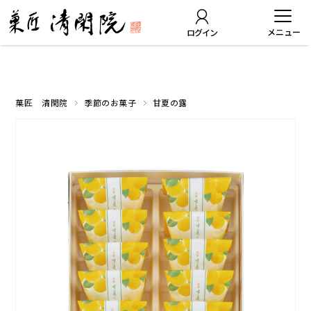
ログイン
菓匠 清閑院
季節のお菓子
甘夏の露