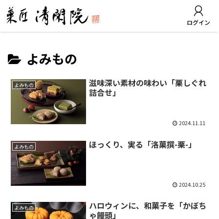
ログイン
よみもの
滋味深い素材の味わい「栗しぐれ
よみもの
詰合せ」
2024.11.11
ほっくり、実る「洛菓撰-栗-」
よみもの
2024.10.25
ハロウィンに、和菓子を「かぼち
よみもの
ゃ饅頭」