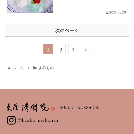
2024.06.20
次のページ
1
2
3
ホーム
よみもの
かしょう せいかんいん
＠kasho_seikanin